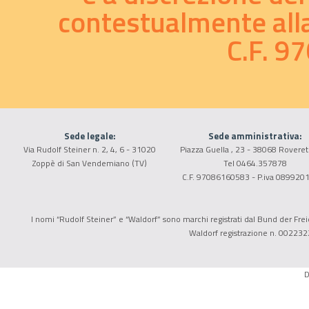
contestualmente alla 
C.F. 
Sede legale:
Sede amministrativa:
Via Rudolf Steiner n. 2, 4, 6 - 31020
Piazza Guella , 23 - 38068 Roveret
Zoppè di San Vendemiano (TV)
Tel 0464.357878
C.F. 97086160583 - P.iva 089920
I nomi “Rudolf Steiner” e “Waldorf” sono marchi registrati dal Bund der Freie
Waldorf registrazione n. 002232
D