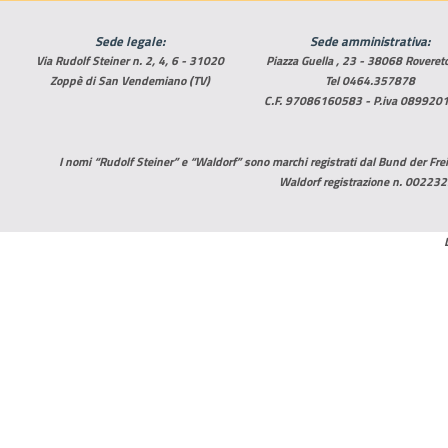
Sede legale:
Sede amministrativa:
Via Rudolf Steiner n. 2, 4, 6 - 31020
Piazza Guella , 23 - 38068 Roveret
Zoppè di San Vendemiano (TV)
Tel 0464.357878
C.F. 97086160583 - P.iva 089920
I nomi “Rudolf Steiner” e “Waldorf” sono marchi registrati dal Bund der Freie
Waldorf registrazione n. 002232