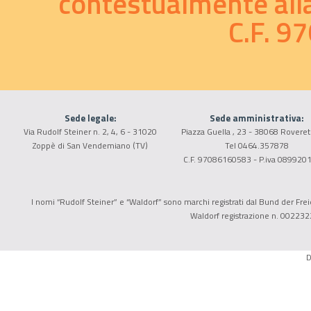
contestualmente alla 
C.F. 
Sede legale:
Sede amministrativa:
Via Rudolf Steiner n. 2, 4, 6 - 31020
Piazza Guella , 23 - 38068 Roveret
Zoppè di San Vendemiano (TV)
Tel 0464.357878
C.F. 97086160583 - P.iva 089920
I nomi “Rudolf Steiner” e “Waldorf” sono marchi registrati dal Bund der Freie
Waldorf registrazione n. 002232
D