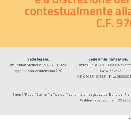
contestualmente alla 
C.F. 
Sede legale:
Sede amministrativa:
Via Rudolf Steiner n. 2, 4, 6 - 31020
Piazza Guella , 23 - 38068 Roveret
Zoppè di San Vendemiano (TV)
Tel 0464.357878
C.F. 97086160583 - P.iva 089920
I nomi “Rudolf Steiner” e “Waldorf” sono marchi registrati dal Bund der Freie
Waldorf registrazione n. 002232
D