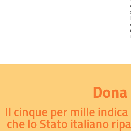
Presentazione dell' European Council for Steiner Waldorf
Education in italiano...
10/02/2006
Presentazione della pedagogia steineriana alla
commissione cultura del parlamento europeo...
21/11/2003
Depliant di presentazione dell'European Council for
Steiner Waldorf Education...
Dona 
21/11/2003
Presentazione della pedagogia Steiner/Waldorf alla
Il cinque per mille indic
Commissione Cultura del Parlamento Europeo...
17/10/2003
che lo Stato italiano rip