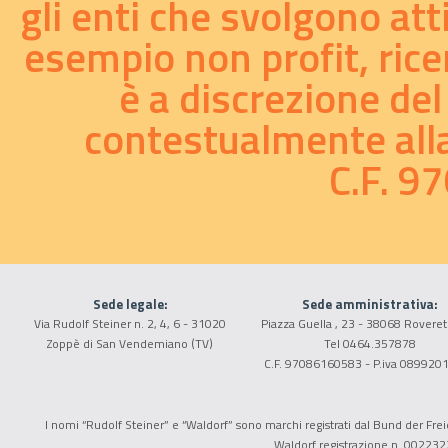
gli enti che svolgono att
La base dell'accordo tra scuole Waldorf e Governo nel
Regno Unito...
esempio non profit, ricer
21/01/2003
è a discrezione del
In Ungheria una legge riconosce la peculiarità delle
contestualmente alla 
scuole steineriane...
18/03/2002
C.F. 
Sede legale:
Sede amministrativa:
Via Rudolf Steiner n. 2, 4, 6 - 31020
Piazza Guella , 23 - 38068 Roveret
Zoppè di San Vendemiano (TV)
Tel 0464.357878
C.F. 97086160583 - P.iva 089920
I nomi “Rudolf Steiner” e “Waldorf” sono marchi registrati dal Bund der Freie
Waldorf registrazione n. 002232