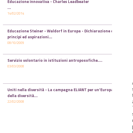
Educazione innovativa - Charles Leadbeater
...
14/02/2014
Educazione Steiner - Waldorf in Europa - Dichiarazione di
principi ed aspirazioni...
08/10/2009
Servizio volontario in istituzioni antroposofiche....
03/03/2008
Uniti nella diversità - La campagna ELIANT per un'Europa
della diversità...
22/02/2008
I diritti del bambino, del genitore e dell'insegnante...
29/01/2008