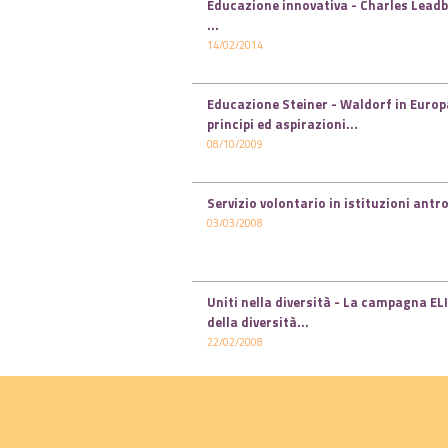
Educazione innovativa - Charles Lead
...
14/02/2014
Educazione Steiner - Waldorf in Europa
principi ed aspirazioni...
08/10/2009
Servizio volontario in istituzioni antr
03/03/2008
Uniti nella diversità - La campagna E
della diversità...
22/02/2008
I diritti del bambino, del genitore e del
29/01/2008