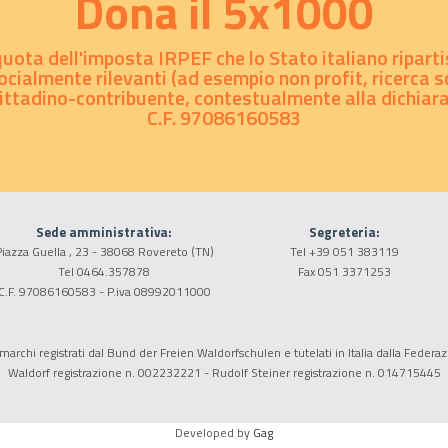
Dona il 5x1000
 quota dell'imposta IRPEF che lo Stato italiano riparti
for Steiner Waldorf
ocialmente rilevanti (ad esempio non profit, ricerca sc
cittadino-contribuente, contestualmente alla dichiaraz
C.F. 97086160583
iana alla
uropeo...
Sede amministrativa:
Segreteria:
n Council for
iazza Guella , 23 - 38068 Rovereto (TN)
Tel +39 051 383119
Tel 0464.357878
Fax 051 3371253
C.F. 97086160583 - P.iva 08992011000
r/Waldorf alla
archi registrati dal Bund der Freien Waldorfschulen e tutelati in Italia dalla Federaz
Europeo...
Waldorf registrazione n. 002232221 - Rudolf Steiner registrazione n. 014715445
Developed by
Gag