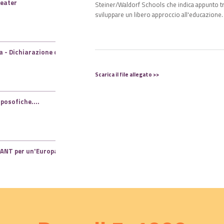
beater
Steiner/Waldorf Schools che indica appunto tre 
sviluppare un libero approccio all'educazione.
 - Dichiarazione di
Scarica il file allegato >>
oposofiche....
LIANT per un'Europa
l'insegnante...