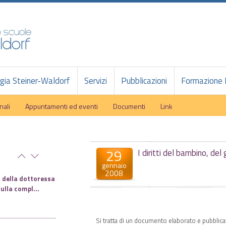
ia Steiner-Waldorf
Servizi
Pubblicazioni
Formazione 
nali
Appuntamenti ed eventi
Documenti
Link
29
I diritti del bambino, del
gennaio
2008
 della dottoressa
ulla compl...
Si tratta di un documento elaborato e pubblica