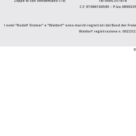
Zoppè di San Vendemiano (TV)
Tel 0464.357878
C.F. 97086160583 - P.iva 089920
I nomi “Rudolf Steiner” e “Waldorf” sono marchi registrati dal Bund der Freie
Waldorf registrazione n. 002232
D