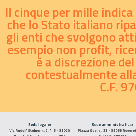
Il cinque per mille indic
che lo Stato italiano rip
gli enti che svolgono att
esempio non profit, ricer
è a discrezione del
contestualmente alla 
C.F. 
Sede legale:
Sede amministrativa:
Via Rudolf Steiner n. 2, 4, 6 - 31020
Piazza Guella , 23 - 38068 Rovere