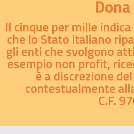
Dona 
Presentazione dell' European Council for Steiner Waldorf
Il cinque per mille indic
Education in italiano...
10/02/2006
che lo Stato italiano rip
gli enti che svolgono att
Presentazione della pedagogia steineriana alla
commissione cultura del parlamento europeo...
esempio non profit, ricer
21/11/2003
è a discrezione del
Depliant di presentazione dell'European Council for
Steiner Waldorf Education...
contestualmente alla 
21/11/2003
C.F. 
Presentazione della pedagogia Steiner/Waldorf alla
Commissione Cultura del Parlamento Europeo...
17/10/2003