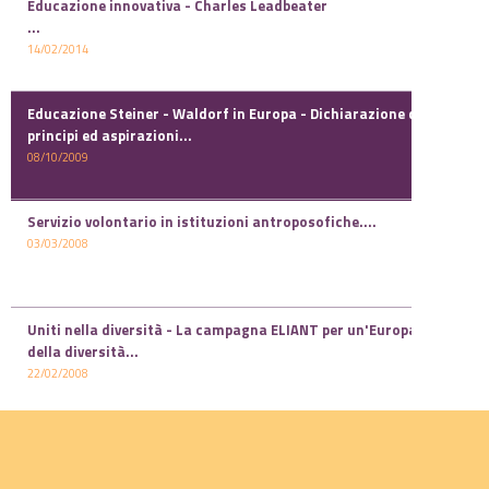
Educazione innovativa - Charles Leadbeater
...
14/02/2014
Educazione Steiner - Waldorf in Europa - Dichiarazione di
principi ed aspirazioni...
08/10/2009
Servizio volontario in istituzioni antroposofiche....
03/03/2008
Uniti nella diversità - La campagna ELIANT per un'Europa
della diversità...
22/02/2008
I diritti del bambino, del genitore e dell'insegnante...
29/01/2008