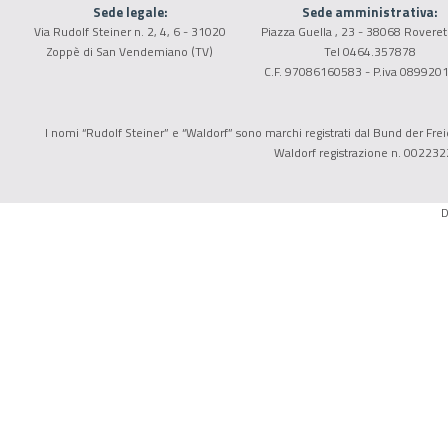
La base dell'accordo tra scuole Waldorf e Governo nel
Sede legale:
Sede amministrativa:
Regno Unito...
Via Rudolf Steiner n. 2, 4, 6 - 31020
Piazza Guella , 23 - 38068 Roveret
21/01/2003
Zoppè di San Vendemiano (TV)
Tel 0464.357878
C.F. 97086160583 - P.iva 089920
In Ungheria una legge riconosce la peculiarità delle
scuole steineriane...
I nomi “Rudolf Steiner” e “Waldorf” sono marchi registrati dal Bund der Freie
18/03/2002
Waldorf registrazione n. 002232
D