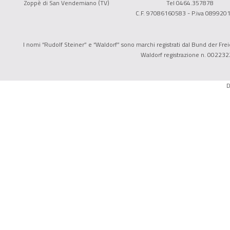
Zoppè di San Vendemiano (TV)
Tel 0464.357878
C.F. 97086160583 - P.iva 089920
I nomi “Rudolf Steiner” e “Waldorf” sono marchi registrati dal Bund der Freie
Waldorf registrazione n. 002232
D