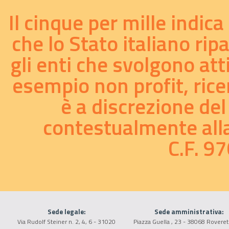
La base dell'accordo tra scuole Waldorf e Governo nel
Regno Unito...
Il cinque per mille indic
21/01/2003
che lo Stato italiano rip
In Ungheria una legge riconosce la peculiarità delle
gli enti che svolgono att
scuole steineriane...
18/03/2002
esempio non profit, ricer
è a discrezione del
contestualmente alla 
C.F. 
Sede legale:
Sede amministrativa:
Via Rudolf Steiner n. 2, 4, 6 - 31020
Piazza Guella , 23 - 38068 Roveret