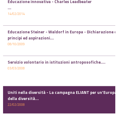
Educazione innovativa - Charles Leadbeater
...
14/02/2014
Educazione Steiner - Waldorf in Europa - Dichiarazione di
principi ed aspirazioni...
08/10/2009
Servizio volontario in istituzioni antroposofiche....
03/03/2008
Uniti nella diversità - La campagna ELIANT per un'Europa
della diversità...
22/02/2008
I diritti del bambino, del genitore e dell'insegnante...
29/01/2008