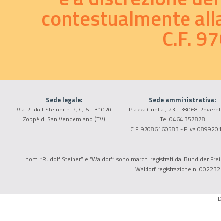
contestualmente alla 
C.F. 
Sede legale:
Sede amministrativa:
Via Rudolf Steiner n. 2, 4, 6 - 31020
Piazza Guella , 23 - 38068 Roveret
Zoppè di San Vendemiano (TV)
Tel 0464.357878
C.F. 97086160583 - P.iva 089920
I nomi “Rudolf Steiner” e “Waldorf” sono marchi registrati dal Bund der Freie
Waldorf registrazione n. 002232
D