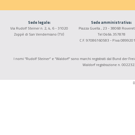
Sede legale:
Sede amministrativa:
Via Rudolf Steiner n. 2, 4, 6 - 31020
Piazza Guella , 23 - 38068 Roveret
Zoppè di San Vendemiano (TV)
Tel 0464.357878
C.F. 97086160583 - P.iva 089920
I nomi “Rudolf Steiner” e “Waldorf” sono marchi registrati dal Bund der Freie
Waldorf registrazione n. 002232
D