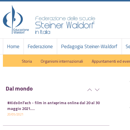
Home
Federazione
Pedagogia Steiner-Waldorf
Se
Storia
Organismi internazionali
Appuntamenti ed even
Dal mondo
#KidsOnTech - film in anteprima online dal 20 al 30
maggio 2021.
...
20/05/2021