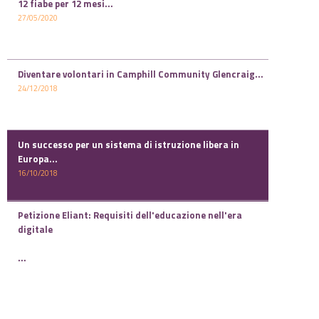
12 fiabe per 12 mesi...
27/05/2020
Diventare volontari in Camphill Community Glencraig...
24/12/2018
Un successo per un sistema di istruzione libera in
Europa...
16/10/2018
Petizione Eliant: Requisiti dell'educazione nell'era
digitale
...
05/10/2018
Petizione Eliant: Movimento civile per una “Educazione
umana” Possibilità di scelta ...