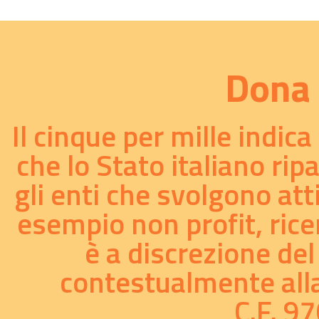
18/09/2018
Yep! - Young Eurythmy Performance...
Dona 
01/01/2017
Il cinque per mille indic
Battle for the soul - video...
21/08/2015
che lo Stato italiano rip
gli enti che svolgono att
E' nato il sito
www.waldorf-resources.org
...
esempio non profit, ricer
23/07/2015
è a discrezione del
contestualmente alla 
C.F. 