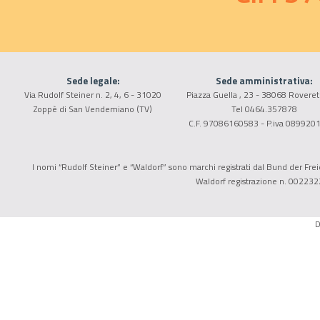
Sede legale:
Sede amministrativa:
Via Rudolf Steiner n. 2, 4, 6 - 31020
Piazza Guella , 23 - 38068 Roveret
Zoppè di San Vendemiano (TV)
Tel 0464.357878
C.F. 97086160583 - P.iva 089920
I nomi “Rudolf Steiner” e “Waldorf” sono marchi registrati dal Bund der Freie
Waldorf registrazione n. 002232
D