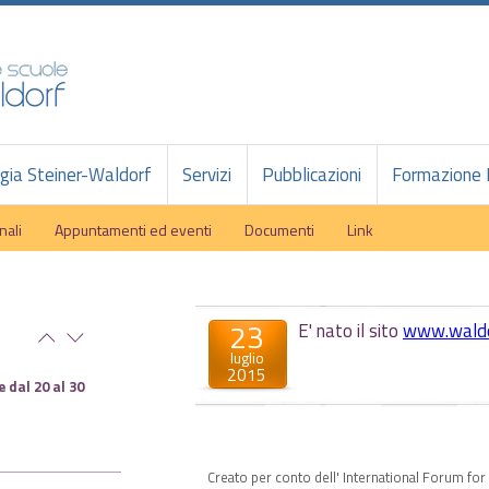
ia Steiner-Waldorf
Servizi
Pubblicazioni
Formazione 
nali
Appuntamenti ed eventi
Documenti
Link
23
E' nato il sito
www.waldo
luglio
2015
 dal 20 al 30
Creato per conto dell' International Forum for