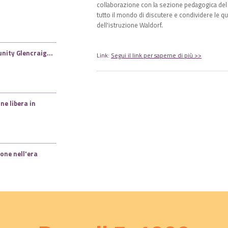
collaborazione con la sezione pedagogica del
tutto il mondo di discutere e condividere le qu
dell'istruzione Waldorf.
nity Glencraig...
Link:
Segui il link per saperne di più >>
ne libera in
ione nell'era
 una “Educazione