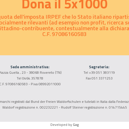
Dona il 5x1000
 quota dell'imposta IRPEF che lo Stato italiano riparti
ocialmente rilevanti (ad esempio non profit, ricerca sc
cittadino-contribuente, contestualmente alla dichiaraz
C.F. 97086160583
Sede amministrativa:
Segreteria:
iazza Guella , 23 - 38068 Rovereto (TN)
Tel +39 051 383119
.org
...
Tel 0464.357878
Fax 051 3371253
C.F. 97086160583 - P.iva 08992011000
archi registrati dal Bund der Freien Waldorfschulen e tutelati in Italia dalla Federaz
Waldorf registrazione n. 002232221 - Rudolf Steiner registrazione n. 014715445
Developed by
Gag