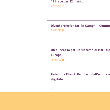
12 fiabe per 12 mesi...
27/05/2020
Diventare volontari in Camphill Commu
24/12/2018
Un successo per un sistema di istruzio
Europa...
16/10/2018
Petizione Eliant: Requisiti dell'educaz
digitale
...
05/10/2018
Petizione Eliant: Movimento civile per
umana” Possibilità di scelta ...