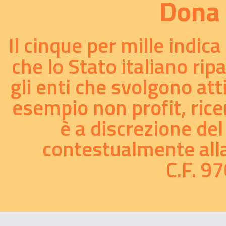
Dona 
18/09/2018
Il cinque per mille indic
Yep! - Young Eurythmy Performance...
01/01/2017
che lo Stato italiano rip
gli enti che svolgono att
Battle for the soul - video...
esempio non profit, ricer
21/08/2015
è a discrezione del
E' nato il sito
www.waldorf-resources.org
...
contestualmente alla 
23/07/2015
C.F. 