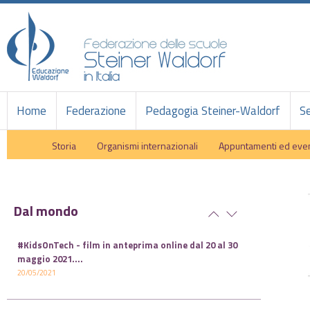
Home
Federazione
Pedagogia Steiner-Waldorf
Se
Storia
Organismi internazionali
Appuntamenti ed even
Dal mondo
#KidsOnTech - film in anteprima online dal 20 al 30
maggio 2021.
...
20/05/2021