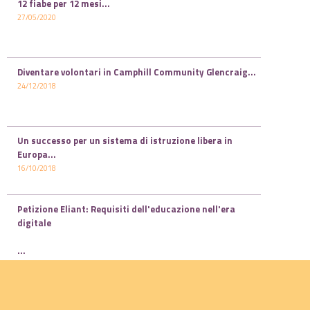
12 fiabe per 12 mesi...
27/05/2020
Diventare volontari in Camphill Community Glencraig...
24/12/2018
Un successo per un sistema di istruzione libera in
Europa...
16/10/2018
Petizione Eliant: Requisiti dell'educazione nell'era
digitale
...
05/10/2018
Petizione Eliant: Movimento civile per una “Educazione
umana” Possibilità di scelta ...