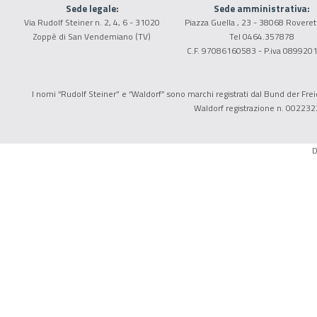
Sede legale:
Sede amministrativa:
Via Rudolf Steiner n. 2, 4, 6 - 31020
Piazza Guella , 23 - 38068 Roveret
Zoppè di San Vendemiano (TV)
Tel 0464.357878
C.F. 97086160583 - P.iva 089920
I nomi “Rudolf Steiner” e “Waldorf” sono marchi registrati dal Bund der Freie
Waldorf registrazione n. 002232
D