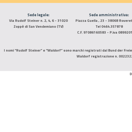
Sede legale:
Sede amministrativa:
Via Rudolf Steiner n. 2, 4, 6 - 31020
Piazza Guella , 23 - 38068 Rovere
Zoppè di San Vendemiano (TV)
Tel 0464.357878
C.F. 97086160583 - P.iva 089920
I nomi “Rudolf Steiner” e “Waldorf” sono marchi registrati dal Bund der Freie
Waldorf registrazione n. 002232
D