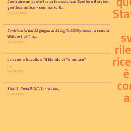
qu
Costruire un ponte tra arte e scienza: Goethe e il sistema
Sta
goetheanistico -
seminario
&...
06/07/2026
Centri estivi dal 22 giugno al 24 luglio 2026
presso la scuola
s
Waldorf di Thi...
22/06/2026
ril
ric
La scuola Novalis e “Il Mondo di Tommaso”
...
è
04/10/2022
co
Shanti Pova R.A.T.S. - video...
a
07/04/2015