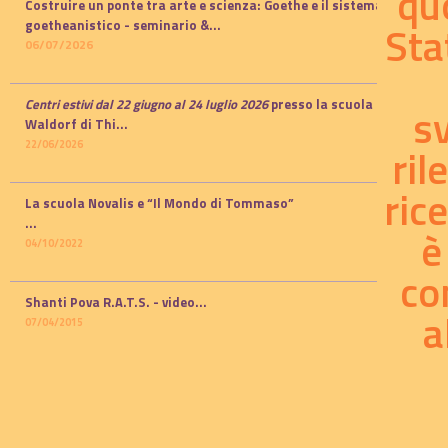
qu
Costruire un ponte tra arte e scienza: Goethe e il sistema
Sta
goetheanistico -
seminario
&...
06/07/2026
Centri estivi dal 22 giugno al 24 luglio 2026
presso la scuola
s
Waldorf di Thi...
22/06/2026
ril
ric
La scuola Novalis e “Il Mondo di Tommaso”
...
è
04/10/2022
co
Shanti Pova R.A.T.S. - video...
a
07/04/2015