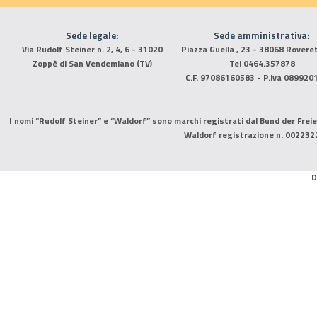
Sede legale:
Sede amministrativa:
Via Rudolf Steiner n. 2, 4, 6 - 31020
Piazza Guella , 23 - 38068 Rovere
Zoppè di San Vendemiano (TV)
Tel 0464.357878
C.F. 97086160583 - P.iva 089920
I nomi “Rudolf Steiner” e “Waldorf” sono marchi registrati dal Bund der Freie
Waldorf registrazione n. 002232
D