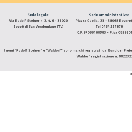
Sede legale:
Sede amministrativa:
Via Rudolf Steiner n. 2, 4, 6 - 31020
Piazza Guella , 23 - 38068 Rovere
Zoppè di San Vendemiano (TV)
Tel 0464.357878
C.F. 97086160583 - P.iva 089920
I nomi “Rudolf Steiner” e “Waldorf” sono marchi registrati dal Bund der Freie
Waldorf registrazione n. 002232
D