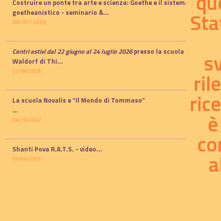
qu
Costruire un ponte tra arte e scienza: Goethe e il sistema
Sta
goetheanistico -
seminario
&...
06/07/2026
Centri estivi dal 22 giugno al 24 luglio 2026
presso la scuola
s
Waldorf di Thi...
22/06/2026
ril
ric
La scuola Novalis e “Il Mondo di Tommaso”
...
è
04/10/2022
co
Shanti Pova R.A.T.S. - video...
a
07/04/2015