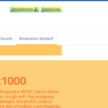
Docenti
Movimento Waldorf
5x1000
ell'imposta IRPEF che lo Stato
o, tra gli enti che svolgono
esempio non profit, ricerca
one del cittadino-contribuente,