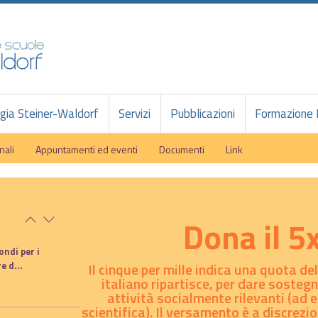
ia Steiner-Waldorf
Servizi
Pubblicazioni
Formazione 
nali
Appuntamenti ed eventi
Documenti
Link
Dona il 
ondi per i
e d...
Il cinque per mille indica una quota d
italiano ripartisce, per dare sostegn
attività socialmente rilevanti (ad 
scientifica). Il versamento è a discrezi