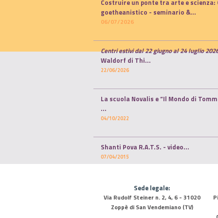
Costruire un ponte tra arte e scienza: 
goetheanistico -
seminario
&...
06/07/2026
Centri estivi dal 22 giugno al 24 luglio 202
Waldorf di Thi...
22/06/2026
La scuola Novalis e “Il Mondo di Tom
...
04/10/2022
Shanti Pova R.A.T.S. - video...
07/04/2015
Sede legale:
Via Rudolf Steiner n. 2, 4, 6 - 31020
P
Zoppè di San Vendemiano (TV)