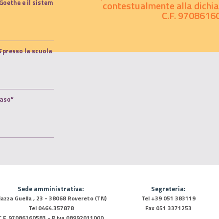
Goethe e il sistema
contestualmente alla dichiar
C.F. 9708616
6
presso la scuola
maso”
Sede amministrativa:
Segreteria:
iazza Guella , 23 - 38068 Rovereto (TN)
Tel +39 051 383119
Tel 0464.357878
Fax 051 3371253
C.F. 97086160583 - P.iva 08992011000