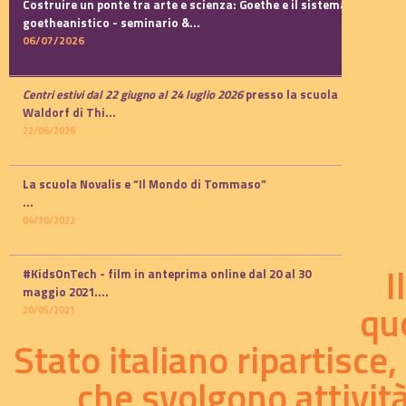
Costruire un ponte tra arte e scienza: Goethe e il sistema
goetheanistico -
seminario
&...
06/07/2026
Centri estivi dal 22 giugno al 24 luglio 2026
presso la scuola
Waldorf di Thi...
22/06/2026
La scuola Novalis e “Il Mondo di Tommaso”
...
04/10/2022
I
#KidsOnTech - film in anteprima online dal 20 al 30
maggio 2021.
...
qu
20/05/2021
Stato italiano ripartisce,
che svolgono attività