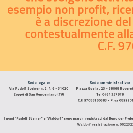
esempio non profit, ricer
è a discrezione del
contestualmente alla 
C.F. 
Sede legale:
Sede amministrativa:
Via Rudolf Steiner n. 2, 4, 6 - 31020
Piazza Guella , 23 - 38068 Rovere
Zoppè di San Vendemiano (TV)
Tel 0464.357878
C.F. 97086160583 - P.iva 089920
I nomi “Rudolf Steiner” e “Waldorf” sono marchi registrati dal Bund der Freie
Waldorf registrazione n. 002232