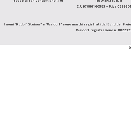
Zoppè di San Vendemiano (TV)
Tel 0464.357878
C.F. 97086160583 - P.iva 089920
I nomi “Rudolf Steiner” e “Waldorf” sono marchi registrati dal Bund der Freie
Waldorf registrazione n. 002232
D