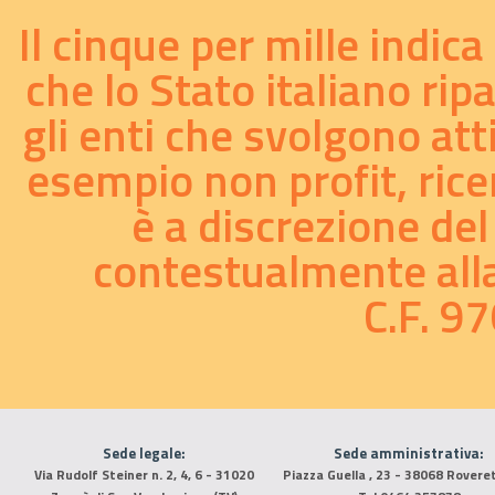
Il cinque per mille indic
che lo Stato italiano rip
gli enti che svolgono att
esempio non profit, ricer
è a discrezione del
contestualmente alla 
C.F. 
Sede legale:
Sede amministrativa:
Via Rudolf Steiner n. 2, 4, 6 - 31020
Piazza Guella , 23 - 38068 Rovere