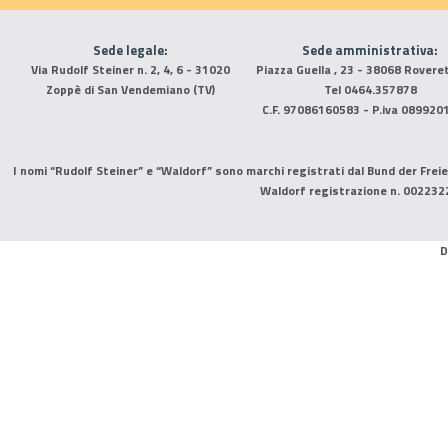
Sede legale:
Sede amministrativa:
Via Rudolf Steiner n. 2, 4, 6 - 31020
Piazza Guella , 23 - 38068 Rovere
Zoppè di San Vendemiano (TV)
Tel 0464.357878
C.F. 97086160583 - P.iva 089920
I nomi “Rudolf Steiner” e “Waldorf” sono marchi registrati dal Bund der Freie
Waldorf registrazione n. 002232
D