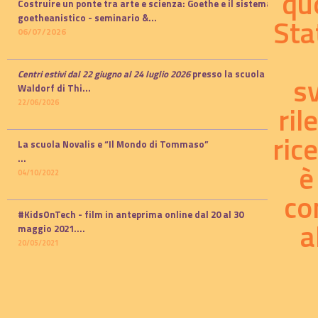
qu
Costruire un ponte tra arte e scienza: Goethe e il sistema
Sta
goetheanistico -
seminario
&...
06/07/2026
Centri estivi dal 22 giugno al 24 luglio 2026
presso la scuola
s
Waldorf di Thi...
22/06/2026
ril
ric
La scuola Novalis e “Il Mondo di Tommaso”
...
è
04/10/2022
co
#KidsOnTech - film in anteprima online dal 20 al 30
a
maggio 2021.
...
20/05/2021