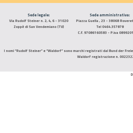
Sede legale:
Sede amministrativa:
Via Rudolf Steiner n. 2, 4, 6 - 31020
Piazza Guella , 23 - 38068 Rovere
Zoppè di San Vendemiano (TV)
Tel 0464.357878
C.F. 97086160583 - P.iva 089920
I nomi “Rudolf Steiner” e “Waldorf” sono marchi registrati dal Bund der Freie
Waldorf registrazione n. 002232
D