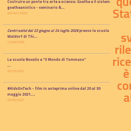
qu
Costruire un ponte tra arte e scienza: Goethe e il sistema
Sta
goetheanistico -
seminario
&...
06/07/2026
Centri estivi dal 22 giugno al 24 luglio 2026
presso la scuola
s
Waldorf di Thi...
22/06/2026
ril
ric
La scuola Novalis e “Il Mondo di Tommaso”
...
è
04/10/2022
co
#KidsOnTech - film in anteprima online dal 20 al 30
a
maggio 2021.
...
20/05/2021