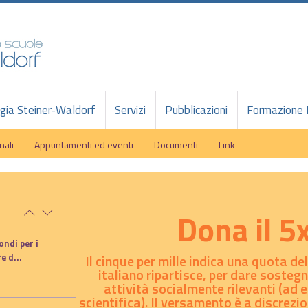
ia Steiner-Waldorf
Servizi
Pubblicazioni
Formazione 
nali
Appuntamenti ed eventi
Documenti
Link
Dona il 
ondi per i
e d...
Il cinque per mille indica una quota d
italiano ripartisce, per dare sostegn
attività socialmente rilevanti (ad 
scientifica). Il versamento è a discrezi