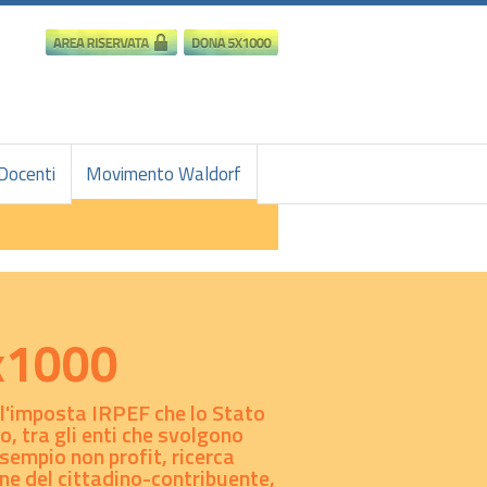
Docenti
Movimento Waldorf
5x1000
ell'imposta IRPEF che lo Stato
o, tra gli enti che svolgono
esempio non profit, ricerca
one del cittadino-contribuente,