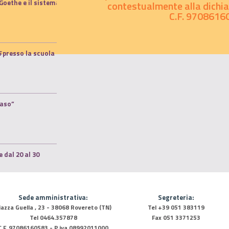
Goethe e il sistema
contestualmente alla dichiar
C.F. 9708616
6
presso la scuola
maso”
 dal 20 al 30
Sede amministrativa:
Segreteria:
iazza Guella , 23 - 38068 Rovereto (TN)
Tel +39 051 383119
Tel 0464.357878
Fax 051 3371253
C.F. 97086160583 - P.iva 08992011000