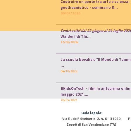
Costruire un ponte tra arte e scienza: 
goetheanistico -
seminario
&...
06/07/2026
Centri estivi dal 22 giugno al 24 luglio 202
Waldorf di Thi...
22/06/2026
La scuola Novalis e “Il Mondo di Tom
...
04/10/2022
#KidsOnTech - film in anteprima online
maggio 2021.
...
20/05/2021
Sede legale:
Via Rudolf Steiner n. 2, 4, 6 - 31020
P
Zoppè di San Vendemiano (TV)